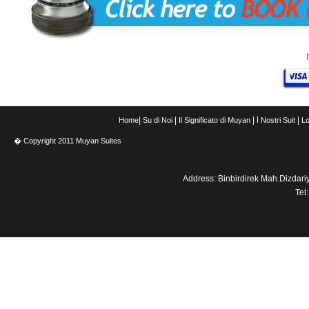
|
|
|
|
Home
Su di Noi
Il Significato di Muyan
İ Nostri Suit
Lo
� Copyright 2011 Muyan Suites
Address: Binbirdirek Mah.Dizdar
Tel