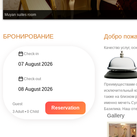
Muyan suites room
БРОНИРОВАНИЕ
Добро пожа
Качество услуг, о
Check-in
Check-out
Преимуществами о
исключительный ко
также на близком 
именно мечеть Су
Guest
Reservation
Базилика. Наш оте
3 Adult • 0 Child
Gallery