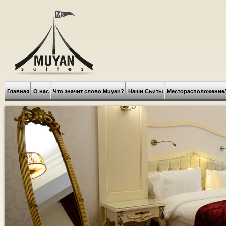
Главная
О нас
Что значит слово Muyan?
Наши Сьиты
Месторасположение/