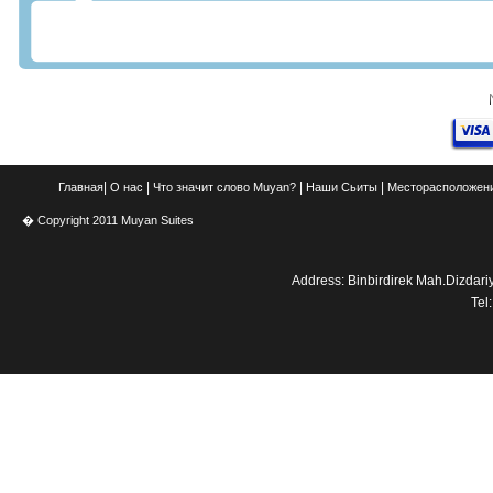
|
|
|
|
Главная
О нас
Что значит слово Muyan?
Наши Сьиты
Месторасположени
� Copyright 2011 Muyan Suites
Address: Binbirdirek Mah.Dizdar
Tel