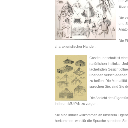
der W
Eigens
Die z
und S
Anato
Die E
charakteristischer Handel.
Gastfreundschaft ist ein
natürlichen Instinkte. J
lächelnden Gesicht öffne
über den verschiedenen
zu helfen. Die Mentalitä
sprechen Sie, sind Sie d
Die Absicht des Eigentüme
in ihrem MUYAN zu zeigen.
Sie sind immer willkommen an unserem Eigentu
herkommen, was für die Sprache sprechen Sie,