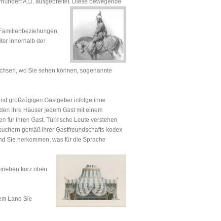
hrhundert A.D. ausgebreitet. Diese bewegende
e Familienbeziehungen,
ter innerhalb der
wachsen, wo Sie sehen können, sogenannte
und großzügigen Gastgeber infolge ihrer
werden ihre Häuser jedem Gast mit einem
n für ihren Gast. Türkische Leute verstehen
suchern gemäß ihrer Gastfreundschafts-kodex
Land Sie herkommen, was für die Sprache
chrieben kurz oben
hem Land Sie