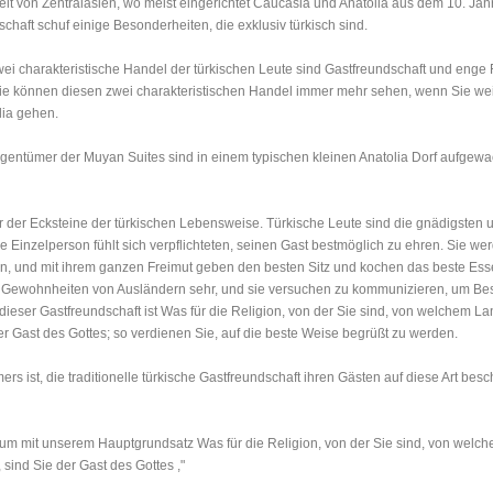
elt von Zentralasien, wo meist eingerichtet Caucasia und Anatolia aus dem 10. Ja
chaft schuf einige Besonderheiten, die exklusiv türkisch sind.
wei charakteristische Handel der türkischen Leute sind Gastfreundschaft und eng
ie können diesen zwei charakteristischen Handel immer mehr sehen, wenn Sie wei
lia gehen.
igentümer der Muyan Suites sind in einem typischen kleinen Anatolia Dorf aufge
er der Ecksteine der türkischen Lebensweise. Türkische Leute sind die gnädigsten 
ede Einzelperson fühlt sich verpflichteten, seinen Gast bestmöglich zu ehren. Sie 
n, und mit ihrem ganzen Freimut geben den besten Sitz und kochen das beste Esse
 Gewohnheiten von Ausländern sehr, und sie versuchen zu kommunizieren, um Be
t dieser Gastfreundschaft ist Was für die Religion, von der Sie sind, von welchem 
er Gast des Gottes; so verdienen Sie, auf die beste Weise begrüßt zu werden.
rs ist, die traditionelle türkische Gastfreundschaft ihren Gästen auf diese Art bes
m mit unserem Hauptgrundsatz Was für die Religion, von der Sie sind, von welc
 sind Sie der Gast des Gottes
,"