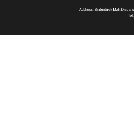
Address: Binbirdirek Mah.Dizdar
Tel