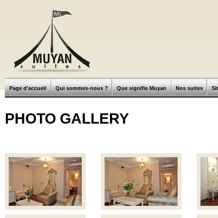
Page d’accueil
Qui sommes-nous ?
Que signifie Muyan
Nos suites
Si
PHOTO GALLERY